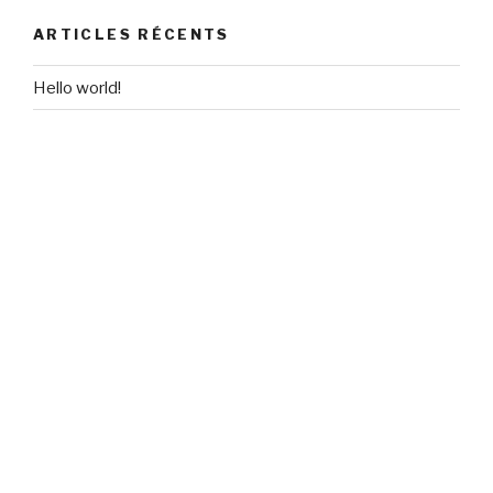
ARTICLES RÉCENTS
Hello world!
COMMENTAIRES RÉCENTS
A WordPress Commenter
dans
Hello world!
ARCHIVES
juin 2018
CATÉGORIES